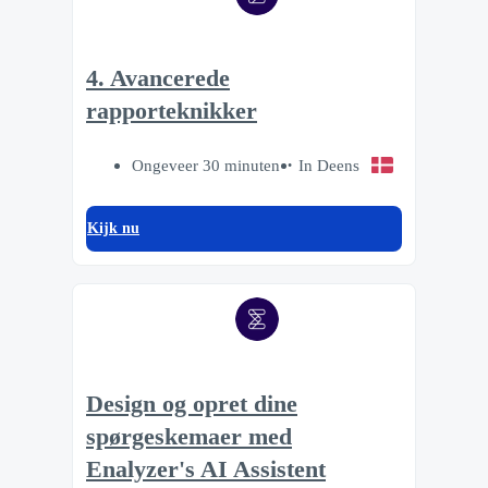
4. Avancerede
rapporteknikker
Ongeveer 30 minuten
In Deens
Kijk nu
Design og opret dine
spørgeskemaer med
Enalyzer's AI Assistent