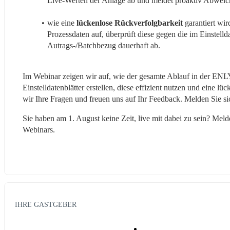
Live-Werten der Anlage ab und meldet proaktiv Abwei
wie eine 
lückenlose Rückverfolgbarkeit
 garantiert wi
Prozessdaten auf, überprüft diese gegen die im Einstellda
Autrags-/Batchbezug dauerhaft ab.
Im Webinar zeigen wir auf, wie der gesamte Ablauf in der ENLY
Einstelldatenblätter erstellen, diese effizient nutzen und eine 
wir Ihre Fragen und freuen uns auf Ihr Feedback. Melden Sie sic
Sie haben am 1. August keine Zeit, live mit dabei zu sein? Mel
Webinars.
IHRE GASTGEBER