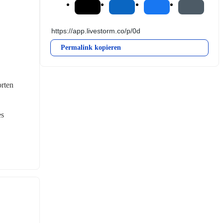
Permalink kopieren
rten 
s 