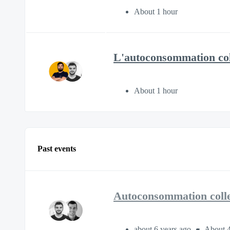
About 1 hour
L'autoconsommation coll
About 1 hour
Past events
Autoconsommation colle
about 6 years ago
About 4