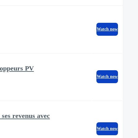
Watch now
eloppeurs PV
Watch now
r ses revenus avec
Watch now