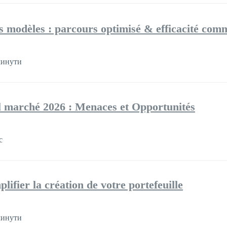
es modèles : parcours optimisé & efficacité com
минути
l marché 2026 : Menaces et Opportunités
с
lifier la création de votre portefeuille
минути