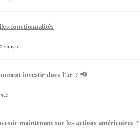
les fonctionnalités
0 минути
omment investir dans l'or ? 📢
 час
nvestir maintenant sur les actions américaines ?