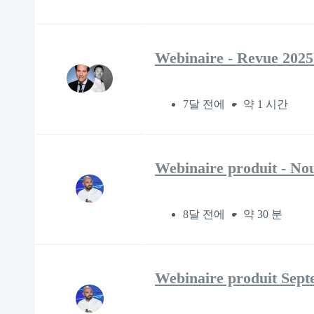
Webinaire - Revue 2025
7달 전에
약 1 시간
Webinaire produit - Nou
8달 전에
약 30 분
Webinaire produit Septe