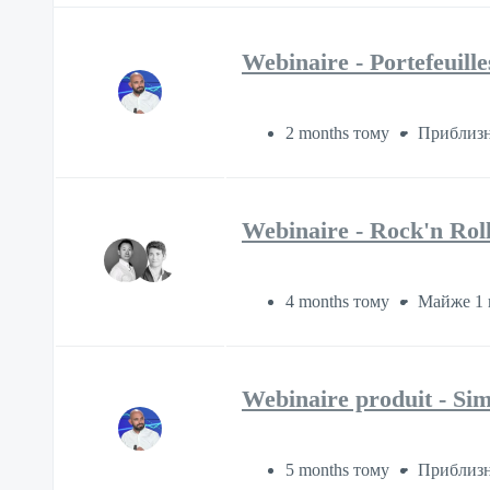
Webinaire - Portefeuill
2 months тому
Приблизн
Webinaire - Rock'n Rol
4 months тому
Майже 1 
Webinaire produit - Simp
5 months тому
Приблизн