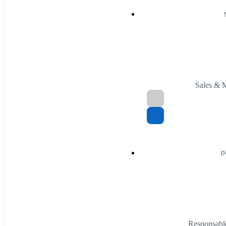
Sales & 
I
Responsable