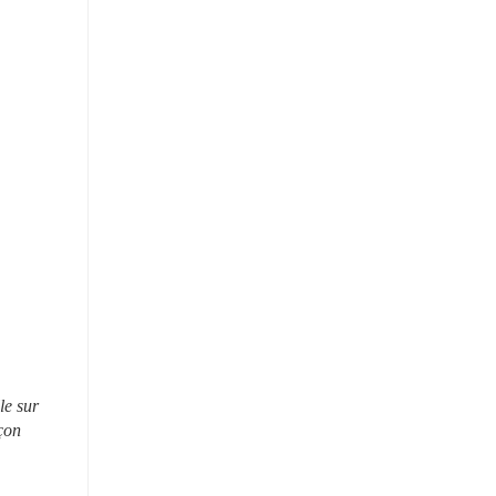
e sur 
çon 