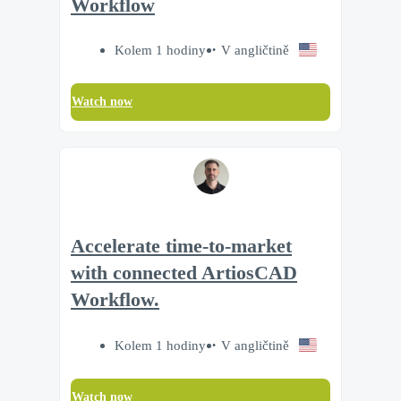
Workflow
Kolem 1 hodiny
V angličtině
Watch now
Accelerate time‑to‑market
with connected ArtiosCAD
Workflow.
Kolem 1 hodiny
V angličtině
Watch now