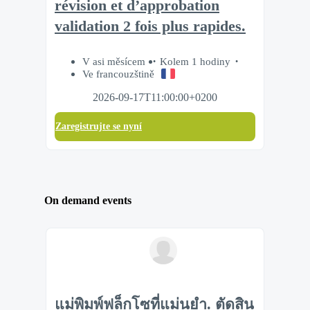
révision et d’approbation
validation 2 fois plus rapides.
V asi měsícem
Kolem 1 hodiny
Ve francouzštině
2026-09-17T11:00:00+0200
Zaregistrujte se nyní
On demand events
แม่พิมพ์ฟล็กโซที่แม่นยำ. ตัดสิน