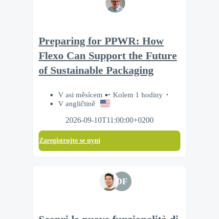
Preparing for PPWR: How
Flexo Can Support the Future
of Sustainable Packaging
V asi měsícem
Kolem 1 hodiny
V angličtině
2026-09-10T11:00:00+0200
Zaregistrujte se nyní
DF