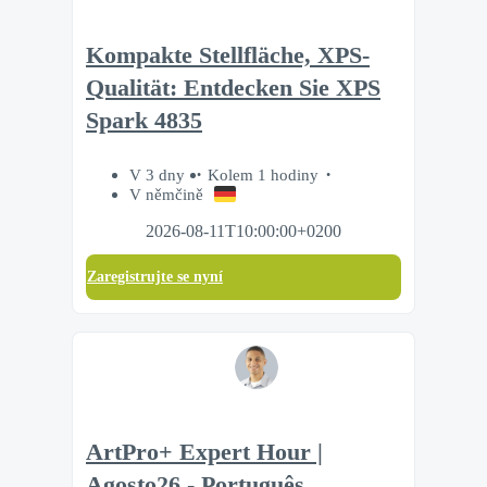
Kompakte Stellfläche, XPS-
Qualität: Entdecken Sie XPS
Spark 4835
V 3 dny
Kolem 1 hodiny
V němčině
2026-08-11T10:00:00+0200
Zaregistrujte se nyní
ArtPro+ Expert Hour |
Agosto26 - Português