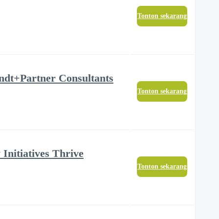
Tonton sekarang
rndt+Partner Consultants
Tonton sekarang
 Initiatives Thrive
Tonton sekarang