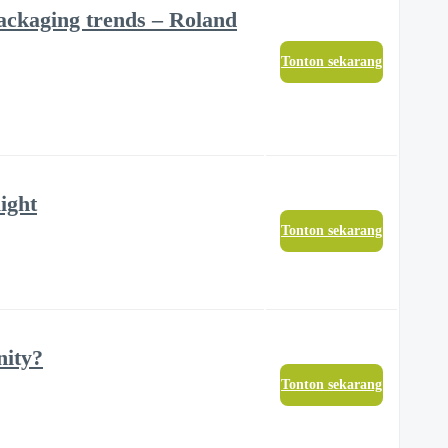
 packaging trends – Roland
Tonton sekarang
ight
Tonton sekarang
nity?
Tonton sekarang