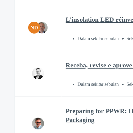
L’insolation LED réinv
ND
Dalam sekitar sebulan
Sek
Receba, revise e aprov
Dalam sekitar sebulan
Sek
Preparing for PPWR: Ho
Packaging