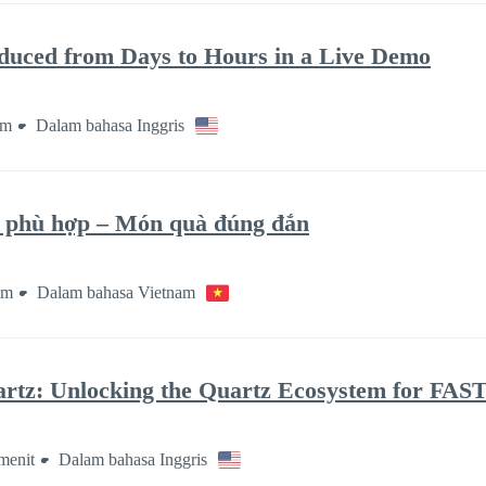
duced from Days to Hours in a Live Demo
am
Dalam bahasa Inggris
o phù hợp – Món quà đúng đắn
am
Dalam bahasa Vietnam
rtz: Unlocking the Quartz Ecosystem for FAS
menit
Dalam bahasa Inggris