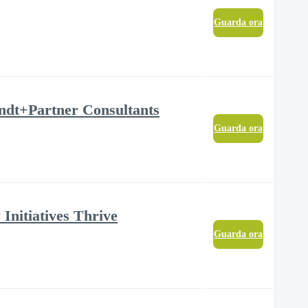
Guarda ora
rndt+Partner Consultants
Guarda ora
 Initiatives Thrive
Guarda ora