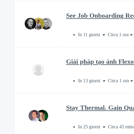
See Job Onboarding Re
In 11 giorni
Circa 1 ora
Giải pháp tạo ảnh Flex
In 13 giorni
Circa 1 ora
Stay Thermal. Gain Qua
In 25 giorni
Circa 45 minu