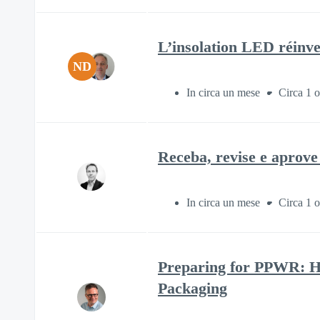
L’insolation LED réinv
ND
In circa un mese
Circa 1 o
Receba, revise e aprov
In circa un mese
Circa 1 o
Preparing for PPWR: Ho
Packaging