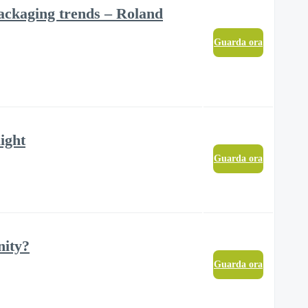
 packaging trends – Roland
Guarda ora
ight
Guarda ora
nity?
Guarda ora