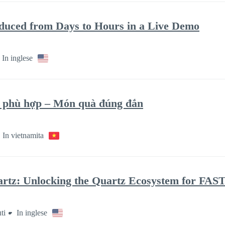
duced from Days to Hours in a Live Demo
In inglese
o phù hợp – Món quà đúng đắn
In vietnamita
rtz: Unlocking the Quartz Ecosystem for FAS
ti
In inglese