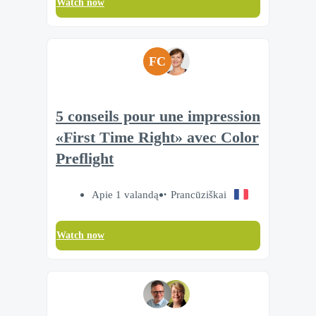
Watch now
FC
5 conseils pour une impression
«First Time Right» avec Color
Preflight
Apie 1 valandą
Prancūziškai
Watch now