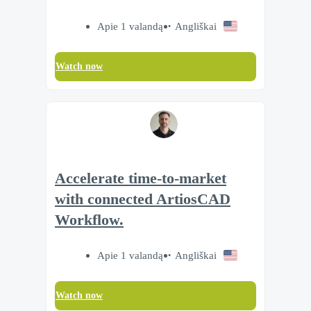
Apie 1 valandą
Angliškai
Watch now
Accelerate time‑to‑market
with connected ArtiosCAD
Workflow.
Apie 1 valandą
Angliškai
Watch now