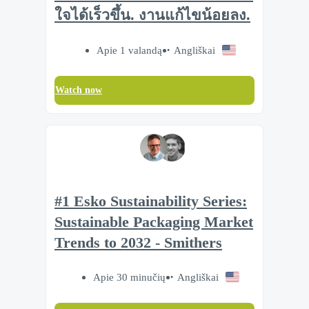
ใจได้เร็วขึ้น. งานแก้ไขน้อยลง.
Apie 1 valandą
Angliškai
Watch now
#1 Esko Sustainability Series:
Sustainable Packaging Market
Trends to 2032 - Smithers
Apie 30 minučių
Angliškai