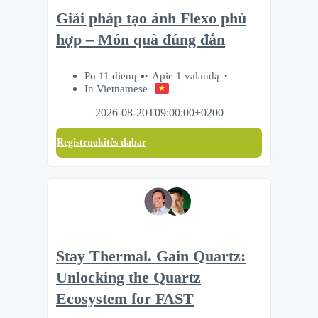
Giải pháp tạo ảnh Flexo phù
hợp – Món quà đúng đắn
Po 11 dienų
Apie 1 valandą
In Vietnamese
2026-08-20T09:00:00+0200
Registruokitės dabar
Stay Thermal. Gain Quartz:
Unlocking the Quartz
Ecosystem for FAST