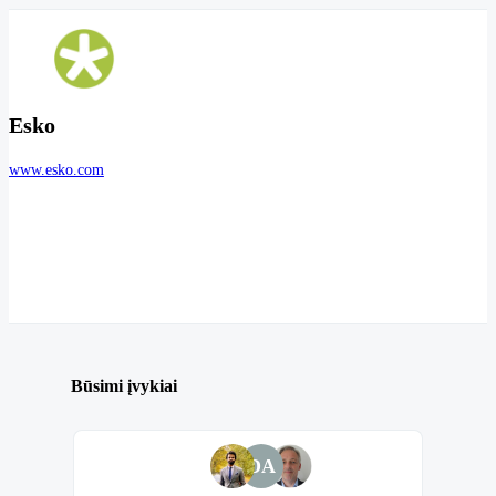
Esko
www.esko.com
Būsimi įvykiai
DA