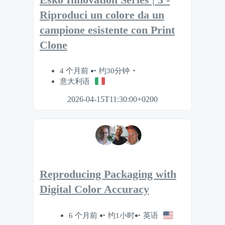
Riproduci un colore da un
campione esistente con Print
Clone
4 个月前
约30分钟
意大利语
2026-04-15T11:30:00+0200
Reproducing Packaging with
Digital Color Accuracy
6 个月前
约1小时
英语