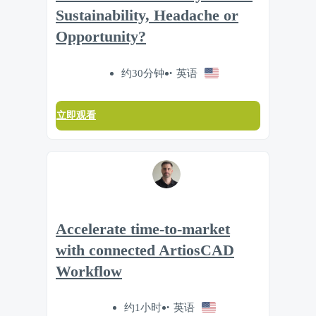
Sustainability, Headache or
Opportunity?
约30分钟
英语
立即观看
Accelerate time‑to‑market
with connected ArtiosCAD
Workflow
约1小时
英语