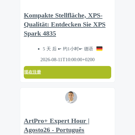
Kompakte Stellfläche, XPS-
Qualität: Entdecken Sie XPS
Spark 4835
5 天 后
约1小时
德语
2026-08-11T10:00:00+0200
现在注册
ArtPro+ Expert Hour |
Agosto26 - Português