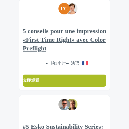
FC
5 conseils pour une impression
«First Time Right» avec Color
Preflight
约1小时
法语
立即观看
#5 Esko Sustainability Series: