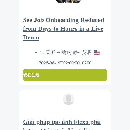
See Job Onboarding Reduced
from Days to Hours in a Live
Demo
12 天 后
约1小时
英语
2026-08-19T02:00:00+0200
现在注册
Giải pháp tạo ảnh Flexo phù