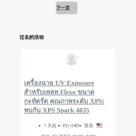
下一页
过去的活动
เครื่องฉาย UV Exposure
สำหรับเพลท Flexo ขนาด
กะทัดรัด คุณภาพระดับ XPS:
พบกับ XPS Spark 4835
7 天前
约1小时
英语