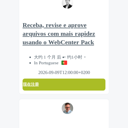
Receba, revise e aprove
arquivos com mais rapidez
usando o WebCenter Pack
大约 1 个月 后
约1小时
In Portuguese
2026-09-09T12:00:00+0200
现在注册