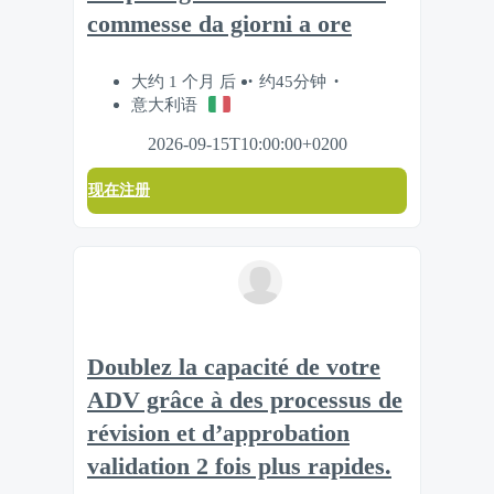
commesse da giorni a ore
大约 1 个月 后
约45分钟
意大利语
2026-09-15T10:00:00+0200
现在注册
Doublez la capacité de votre
ADV grâce à des processus de
révision et d’approbation
validation 2 fois plus rapides.