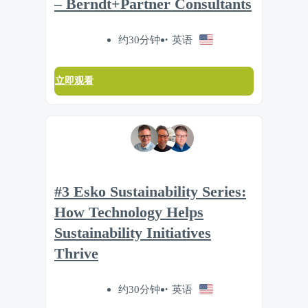
– Berndt+Partner Consultants
约30分钟
英语
立即观看
#3 Esko Sustainability Series:
How Technology Helps
Sustainability Initiatives
Thrive
约30分钟
英语