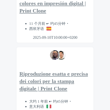
colores en impresión digital |
Print Clone
11 个月前
约45分钟
西班牙语
2025-09-10T10:00:00+0200
Riproduzione esatta e precisa
dei colori per la stampa
digitale | Print Clone
大约 1 年前
约45分钟
意大利语