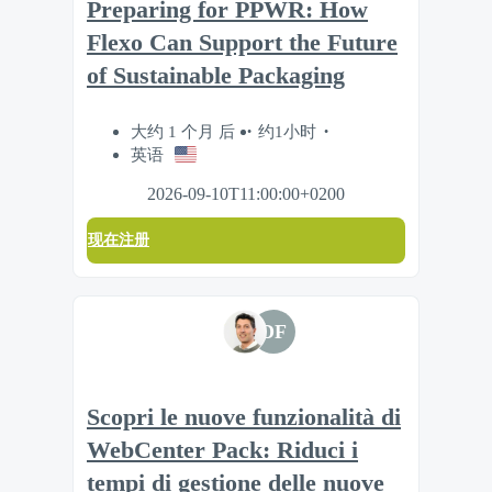
Preparing for PPWR: How
Flexo Can Support the Future
of Sustainable Packaging
大约 1 个月 后
约1小时
英语
2026-09-10T11:00:00+0200
现在注册
DF
Scopri le nuove funzionalità di
WebCenter Pack: Riduci i
tempi di gestione delle nuove