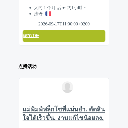
大约 1 个月 后
约1小时
法语
2026-09-17T11:00:00+0200
现在注册
点播活动
แม่พิมพ์ฟล็กโซที่แม่นยำ. ตัดสิน
ใจได้เร็วขึ้น. งานแก้ไขน้อยลง.