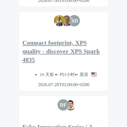
2026-07-30T05:00:00+0200
AD
Compact footprint, XPS
quality - discover XPS Spark
4835
10 天前
约1小时
英语
2026-07-28T02:00:00+0200
DF
Esko Innovation Series | 3 -