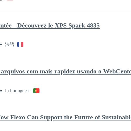
entée - Découvrez le XPS Spark 4835
法語
e arquivos com mais rapidez usando o WebCent
In Portuguese
w Flexo Can Support the Future of Sustainabl