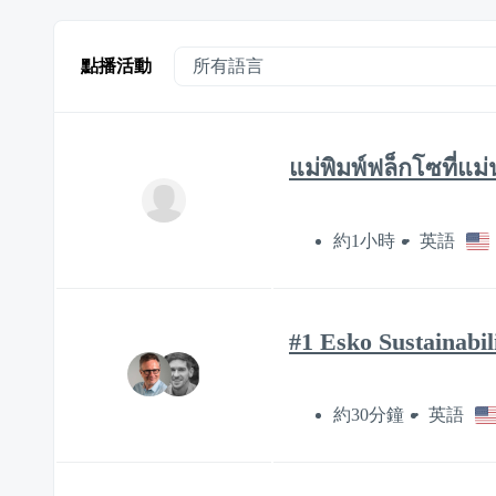
點播活動
แม่พิมพ์ฟล็กโซที่แม
約1小時
英語
#1 Esko Sustainabil
約30分鐘
英語