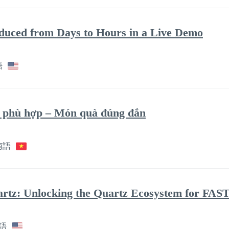
duced from Days to Hours in a Live Demo
語
o phù hợp – Món quà đúng đắn
南語
rtz: Unlocking the Quartz Ecosystem for FAS
語