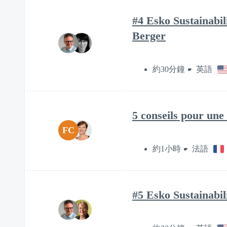
#4 Esko Sustainabil
Berger
約30分鐘
英語
5 conseils pour une
FC
約1小時
法語
#5 Esko Sustainabil