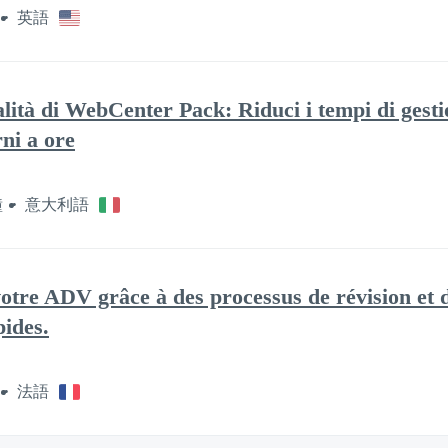
英語
lità di WebCenter Pack: Riduci i tempi di gesti
ni a ore
鐘
意大利語
votre ADV grâce à des processus de révision et
pides.
法語