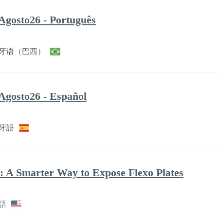
Agosto26 - Português
牙语（巴西）
Agosto26 - Español
牙語
 A Smarter Way to Expose Flexo Plates
語