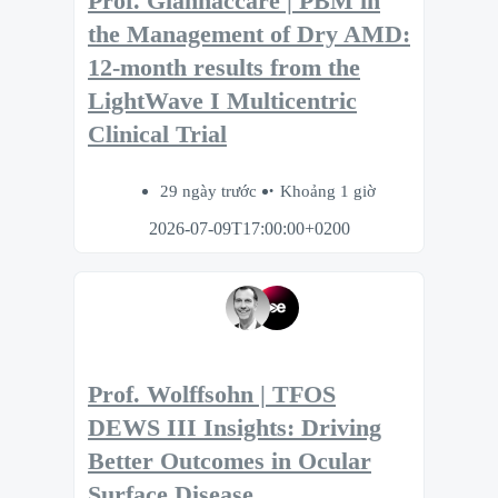
Prof. Giannaccare | PBM in
the Management of Dry AMD:
12-month results from the
LightWave I Multicentric
Clinical Trial
29 ngày trước
Khoảng 1 giờ
2026-07-09T17:00:00+0200
Prof. Wolffsohn | TFOS
DEWS III Insights: Driving
Better Outcomes in Ocular
Surface Disease