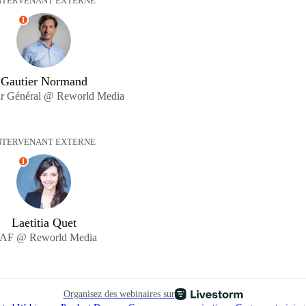
NTERVENANT EXTERNE
I
Gautier Normand
ur Général @ Reworld Media
NTERVENANT EXTERNE
I
Laetitia Quet
AF @ Reworld Media
Organisez des webinaires sur