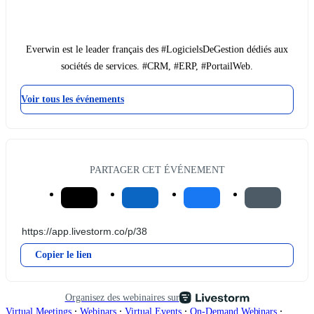
Everwin est le leader français des #LogicielsDeGestion dédiés aux
sociétés de services. #CRM, #ERP, #PortailWeb.
Voir tous les événements
PARTAGER CET ÉVÉNEMENT
Copier le lien
Organisez des webinaires sur
∙
∙
∙
∙
Virtual Meetings
Webinars
Virtual Events
On-Demand Webinars