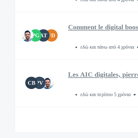
Comment le digital boost
PG
AT
FD
εδώ και πάνω από 4 χρόνια
Les AIC digitales, pierr
CB
PV
εδώ και περίπου 5 χρόνια