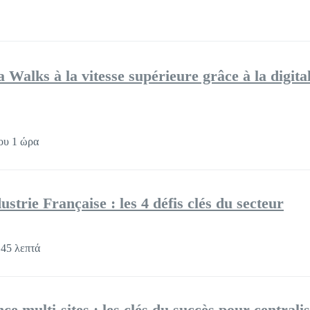
Walks à la vitesse supérieure grâce à la digita
ου 1 ώρα
strie Française : les 4 défis clés du secteur
45 λεπτά
ce multi-sites : les clés du succès pour centrali