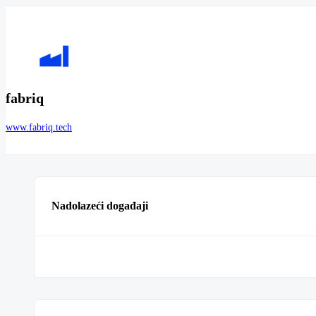
fabriq
www.fabriq.tech
Nadolazeći događaji