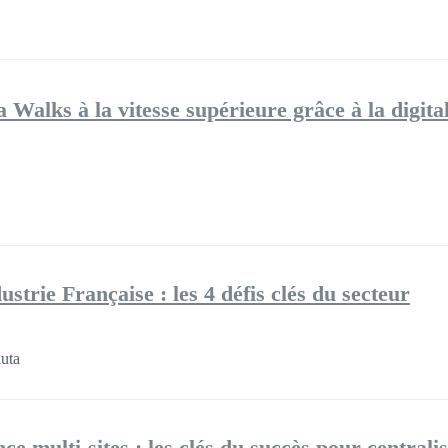
Walks à la vitesse supérieure grâce à la digita
strie Française : les 4 défis clés du secteur
uta
ce multi-sites : les clés du succès pour centrali