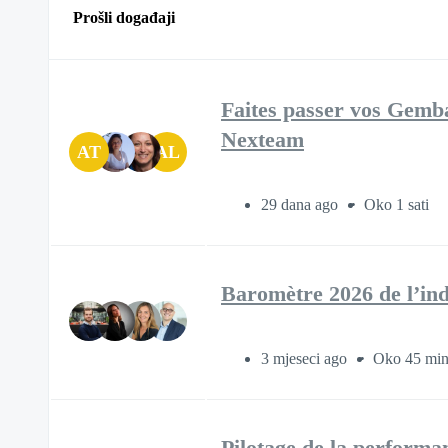
Prošli događaji
Faites passer vos Gemba 
Nexteam
AT
AL
29 dana ago
Oko 1 sati
Baromètre 2026 de l’indu
3 mjeseci ago
Oko 45 min
Pilotage de la performan