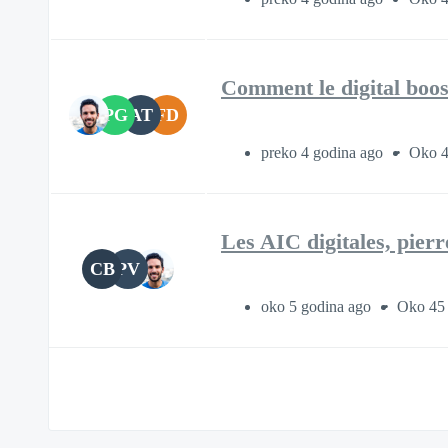
Comment le digital boost
PG
AT
FD
preko 4 godina ago
Oko 4
Les AIC digitales, pierr
CB
PV
oko 5 godina ago
Oko 45