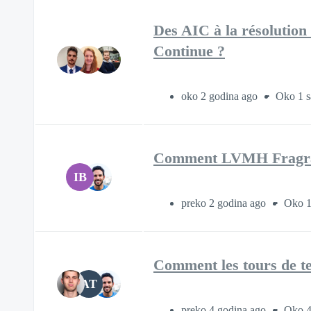
Des AIC à la résolutio
Continue ?
oko 2 godina ago
Oko 1 s
Comment LVMH Fragranc
IB
preko 2 godina ago
Oko 1 
Comment les tours de te
AT
preko 4 godina ago
Oko 4