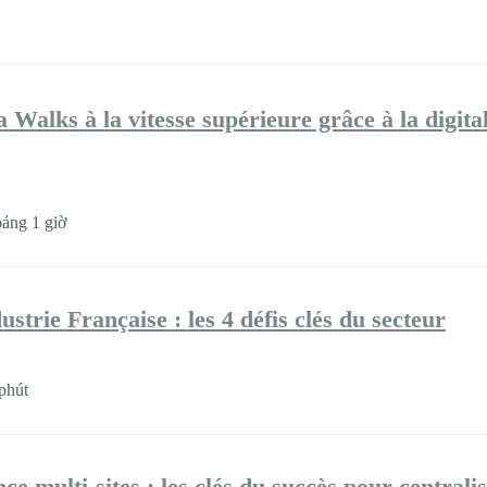
Walks à la vitesse supérieure grâce à la digita
ảng 1 giờ
strie Française : les 4 défis clés du secteur
phút
ce multi-sites : les clés du succès pour centrali