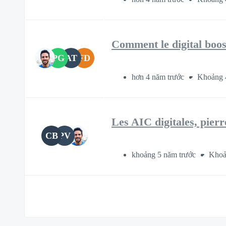
Comment le digital boost
PG
AT
FD
hơn 4 năm trước
Khoảng 
Les AIC digitales, pierr
CB
PV
khoảng 5 năm trước
Khoả