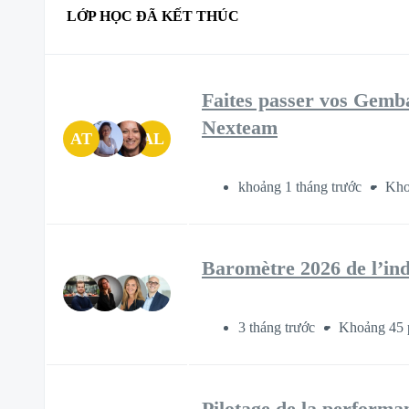
LỚP HỌC ĐÃ KẾT THÚC
Faites passer vos Gemba 
Nexteam
AT
AL
khoảng 1 tháng trước
Kho
Baromètre 2026 de l’indu
3 tháng trước
Khoảng 45 
Pilotage de la performan