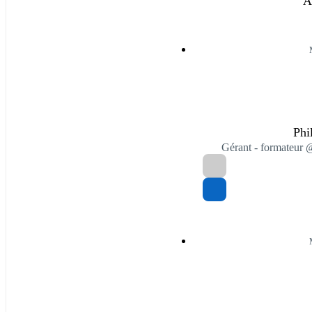
A
Phi
Gérant - format