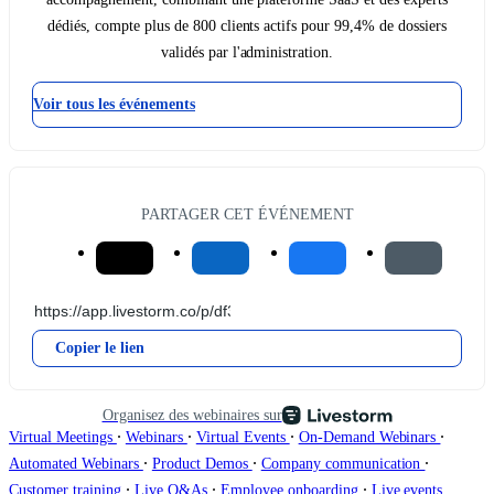
dédiés, compte plus de 800 clients actifs pour 99,4% de dossiers
validés par l'administration.
Voir tous les événements
PARTAGER CET ÉVÉNEMENT
Copier le lien
Organisez des webinaires sur
∙
∙
∙
∙
Virtual Meetings
Webinars
Virtual Events
On-Demand Webinars
∙
∙
∙
Automated Webinars
Product Demos
Company communication
∙
∙
∙
Customer training
Live Q&As
Employee onboarding
Live events