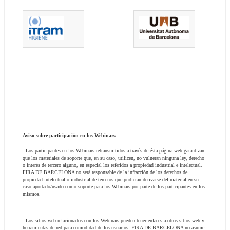
Aviso sobre participación en los Webinars
- Los participantes en los Webinars retransmitidos a través de ésta página web garantizan 
que los materiales de soporte que, en su caso, utilicen, no vulneran ninguna ley, derecho 
o interés de tercero alguno, en especial los referidos a propiedad industrial e intelectual. 
FIRA DE BARCELONA no será responsable de la infracción de los derechos de 
propiedad intelectual o industrial de terceros que pudieran derivarse del material en su 
caso aportado/usado como soporte para los Webinars por parte de los participantes en los 
mismos.
- Los sitios web relacionados con los Webinars pueden tener enlaces a otros sitios web y 
herramientas de red para comodidad de los usuarios. FIRA DE BARCELONA no asume 