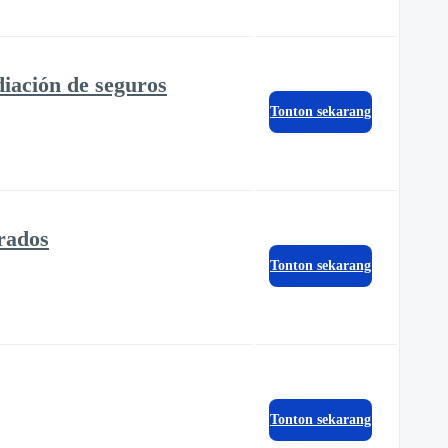
diación de seguros
Tonton sekarang
rados
Tonton sekarang
Tonton sekarang