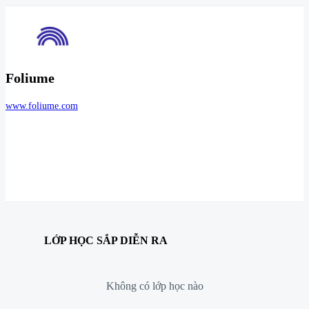
Foliume
www.foliume.com
LỚP HỌC SẮP DIỄN RA
Không có lớp học nào