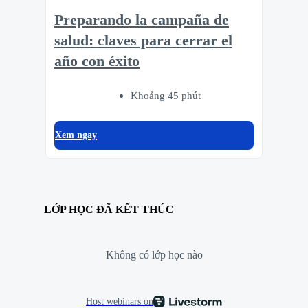
Preparando la campaña de
salud: claves para cerrar el
año con éxito
Khoảng 45 phút
Xem ngay
LỚP HỌC ĐÃ KẾT THÚC
Không có lớp học nào
Host webinars on