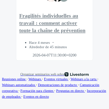
Fragilités individuelles au
travail : comment activer
toute la chaîne de prévention
Hace 4 meses
Alrededor de 45 minutos
2026-04-07T11:30:00+0200
Organizar seminarios web sobre
∙
∙
∙
∙
Reuniones online
Webinars
Eventos virtuales
Webinars a la carta
∙
∙
Webinars automatizados
Demostraciones de producto
Comunicación
∙
∙
∙
corporativa
Formación para clientes
Preguntas en directo
Incorporación
∙
de empleados
Eventos en directo