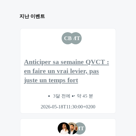
지난 이벤트
CB
MT
Anticiper sa semaine QVCT :
en faire un vrai levier, pas
juste un temps fort
3달 전에
약 45 분
2026-05-18T11:30:00+0200
MT