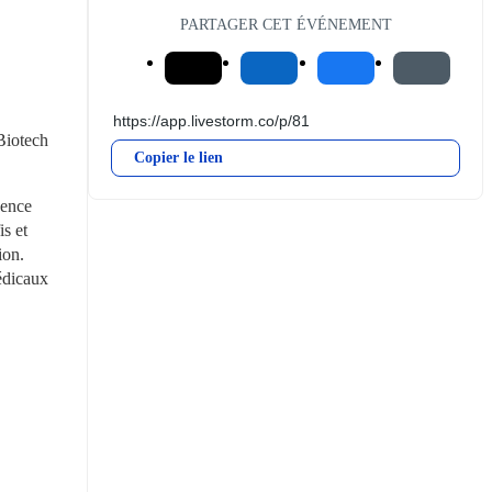
PARTAGER CET ÉVÉNEMENT
iotech 
Copier le lien
ence 
s et 
on. 
édicaux 