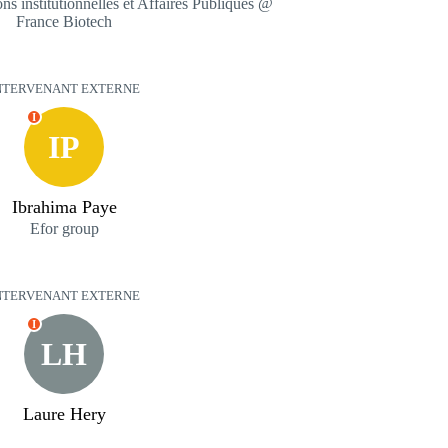
ns institutionnelles et Affaires Publiques @
France Biotech
NTERVENANT EXTERNE
I
IP
Ibrahima Paye
Efor group
NTERVENANT EXTERNE
I
LH
Laure Hery