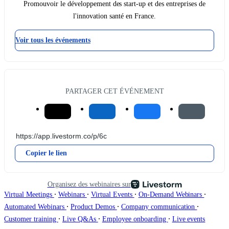
Promouvoir le développement des start-up et des entreprises de
l'innovation santé en France.
Voir tous les événements
PARTAGER CET ÉVÉNEMENT
Copier le lien
Organisez des webinaires sur
∙
∙
∙
∙
Virtual Meetings
Webinars
Virtual Events
On-Demand Webinars
∙
∙
∙
Automated Webinars
Product Demos
Company communication
∙
∙
∙
Customer training
Live Q&As
Employee onboarding
Live events