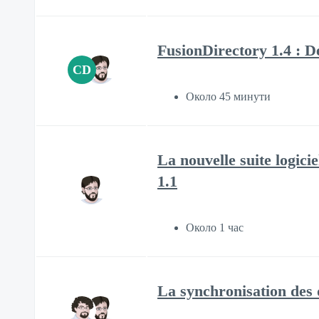
FusionDirectory 1.4 : D
CD
Около 45 минути
La nouvelle suite logici
1.1
Около 1 час
La synchronisation des 