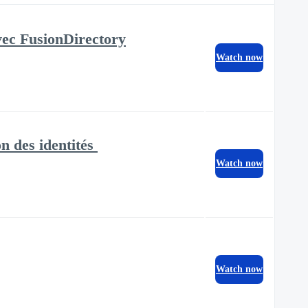
avec FusionDirectory
Watch now
n des identités
Watch now
Watch now