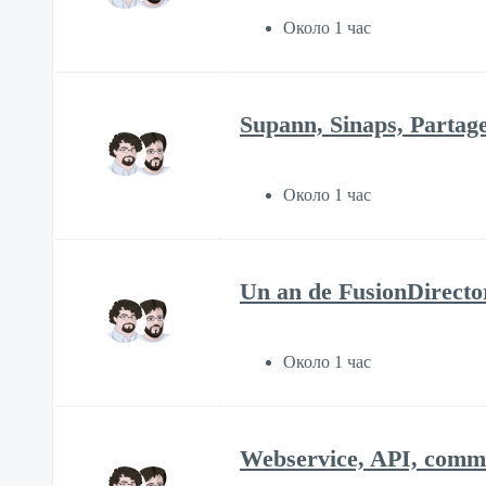
Около 1 час
Supann, Sinaps, Partag
Около 1 час
Un an de FusionDirecto
Около 1 час
Webservice, API, commen