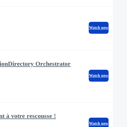
Watch now
usionDirectory Orchestrator
Watch now
t à votre rescousse !
Watch now