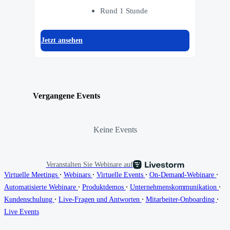
Rund 1 Stunde
Jetzt ansehen
Vergangene Events
Keine Events
Veranstalten Sie Webinare auf
∙
∙
∙
∙
Virtuelle Meetings
Webinars
Virtuelle Events
On-Demand-Webinare
∙
∙
∙
Automatisierte Webinare
Produktdemos
Unternehmenskommunikation
∙
∙
∙
Kundenschulung
Live-Fragen und Antworten
Mitarbeiter-Onboarding
Live Events