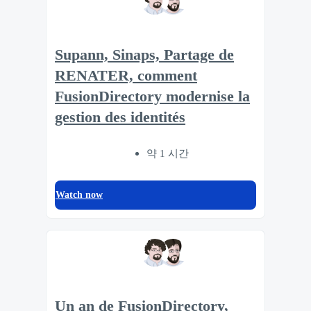
Supann, Sinaps, Partage de
RENATER, comment
FusionDirectory modernise la
gestion des identités
약 1 시간
Watch now
Un an de FusionDirectory,