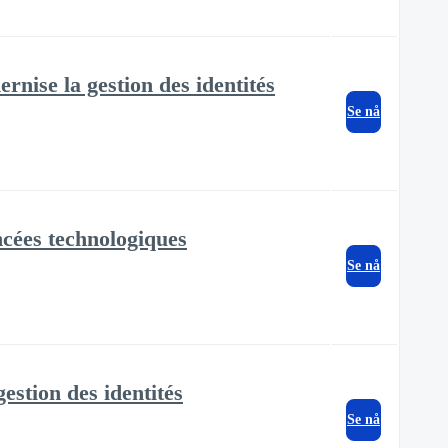
ise la gestion des identités
Se nå
cées technologiques
Se nå
stion des identités
Se nå