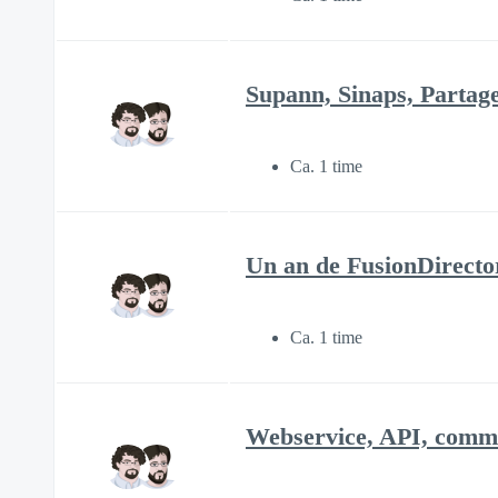
Supann, Sinaps, Partag
Ca. 1 time
Un an de FusionDirecto
Ca. 1 time
Webservice, API, commen