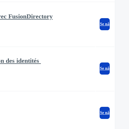
avec FusionDirectory
Se nå
n des identités
Se nå
Se nå