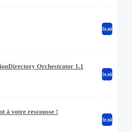
Se nå
usionDirectory Orchestrator 1.1
Se nå
t à votre rescousse !
Se nå