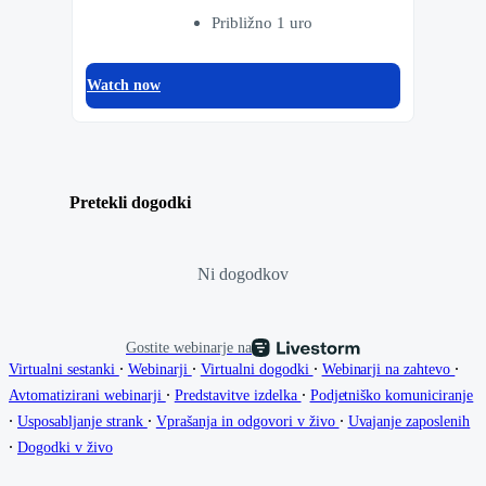
Približno 1 uro
Watch now
Pretekli dogodki
Ni dogodkov
Gostite webinarje na
∙
∙
∙
∙
Virtualni sestanki
Webinarji
Virtualni dogodki
Webinarji na zahtevo
∙
∙
Avtomatizirani webinarji
Predstavitve izdelka
Podjetniško komuniciranje
∙
∙
∙
Usposabljanje strank
Vprašanja in odgovori v živo
Uvajanje zaposlenih
∙
Dogodki v živo