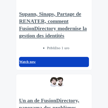
Supann, Sinaps, Partage de
RENATER, comment
FusionDirectory modernise la
gestion des identités
Približno 1 uro
Watch now
Un an de FusionDirectory,
panorama des problèmes