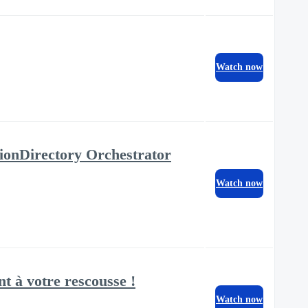
Watch now
usionDirectory Orchestrator
Watch now
t à votre rescousse !
Watch now