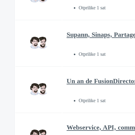
Otprilike 1 sat
Supann, Sinaps, Partag
Otprilike 1 sat
Un an de FusionDirecto
Otprilike 1 sat
Webservice, API, commen