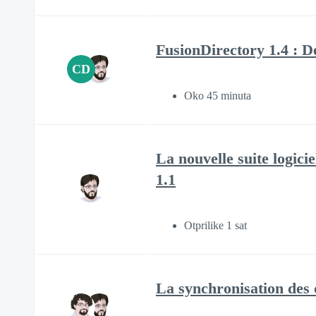
FusionDirectory 1.4 : D
CD
Oko 45 minuta
La nouvelle suite logici
1.1
Otprilike 1 sat
La synchronisation des 