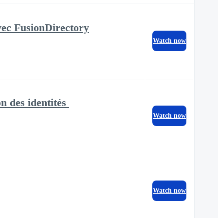
avec FusionDirectory
Watch now
n des identités
Watch now
Watch now