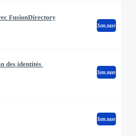
avec FusionDirectory
Xem ngay
n des identités
Xem ngay
Xem ngay