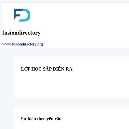
fusiondirectory
www.fusiondirectory.org
LỚP HỌC SẮP DIỄN RA
Sự kiện theo yêu cầu