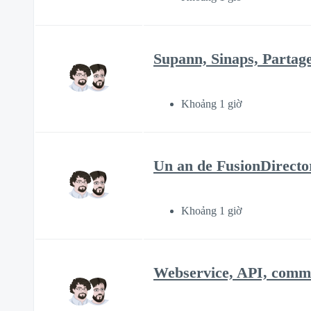
Supann, Sinaps, Partag
Khoảng 1 giờ
Un an de FusionDirecto
Khoảng 1 giờ
Webservice, API, commen