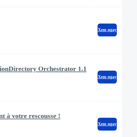
Xem ngay
usionDirectory Orchestrator 1.1
Xem ngay
t à votre rescousse !
Xem ngay