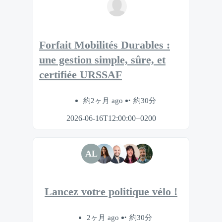
Forfait Mobilités Durables :
une gestion simple, sûre, et
certifiée URSSAF
約2ヶ月 ago
約30分
2026-06-16T12:00:00+0200
AL
Lancez votre politique vélo !
2ヶ月 ago
約30分