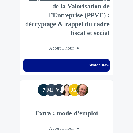
de la Valorisation de
l’Entreprise (PPVE) :
décryptage & rappel du cadre
fiscal et social
About 1 hour
Watch now
7
MR
VJ
JM
Extra : mode d’emploi
About 1 hour