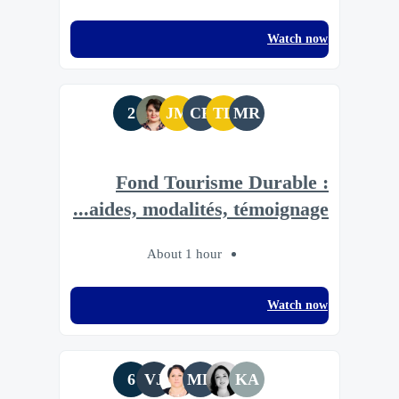
Watch now
2
JM
CP
TL
MR
Fond Tourisme Durable :
aides, modalités, témoignage...
About 1 hour
Watch now
6
VJ
MR
KA