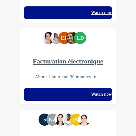
Watch now
EB
LD
Facturation électronique
About 1 hour and 30 minutes
Watch now
5
KA
JM