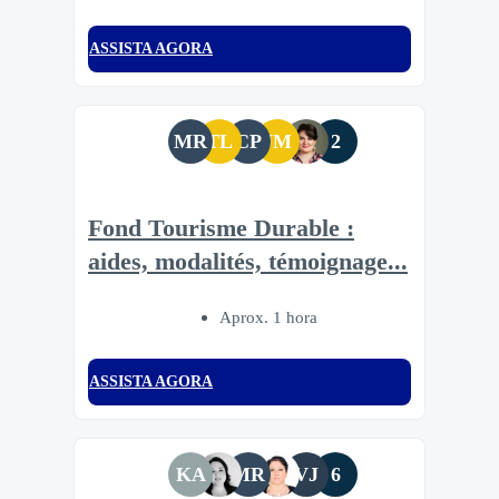
ASSISTA AGORA
MR
TL
CP
JM
2
Fond Tourisme Durable :
aides, modalités, témoignage...
Aprox. 1 hora
ASSISTA AGORA
KA
MR
VJ
6