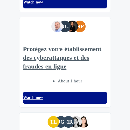
Watch now
RG
MP
Protégez votre établissement
des cyberattaques et des
fraudes en ligne
About 1 hour
Watch now
TL
JG
MR