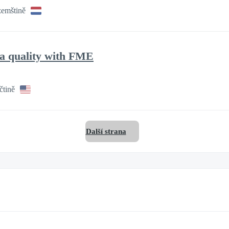
zemštině
ta quality with FME
čtině
Další strana