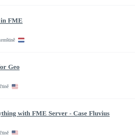
s in FME
zemštině
 for Geo
čtině
thing with FME Server - Case Fluvius
čtině