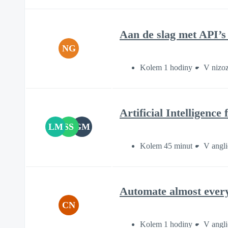
Aan de slag met API’
NG
Kolem 1 hodiny
V nizo
Artificial Intelligence
LM
SS
GM
Kolem 45 minut
V angli
Automate almost every
CN
Kolem 1 hodiny
V angli