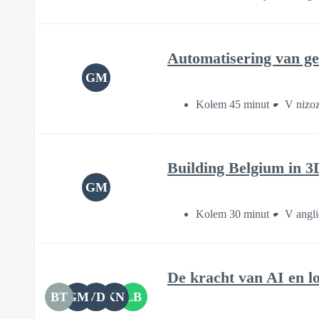
Automatisering van ge
GM
Kolem 45 minut
V nizo
Building Belgium in 
GM
Kolem 30 minut
V angli
De kracht van AI en l
BT
GM
VD
KN
LB