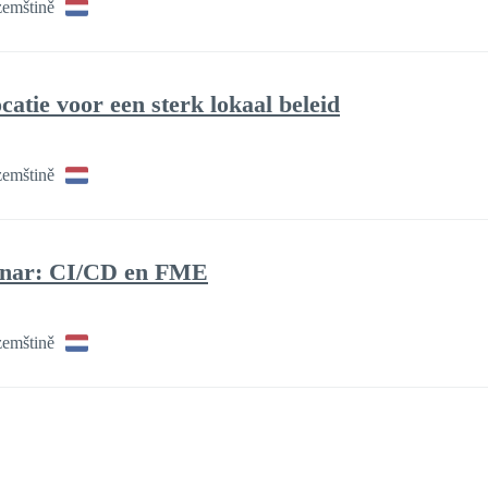
zemštině
catie voor een sterk lokaal beleid
zemštině
nar: CI/CD en FME
zemštině