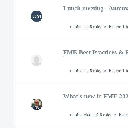
Lunch meeting - Automa
GM
před asi 6 roky
Kolem 1 h
FME Best Practices & F
před asi 6 roky
Kolem 1 h
What's new in FME 2020
před více než 6 roky
Kole