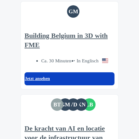
GM
Building Belgium in 3D with
FME
Ca. 30 Minuten
In Englisch
Jetzt ansehen
BT
GM
VD
KN
LB
De kracht van AI en locatie
voor de infrastructuur van