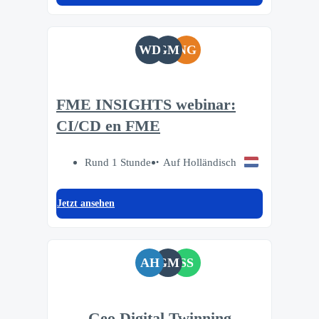
WD
GM
NG
FME INSIGHTS webinar:
CI/CD en FME
Rund 1 Stunde
Auf Holländisch
Jetzt ansehen
AH
GM
SS
Geo Digital Twinning