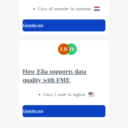
Circa 45 minuti
In olandese
Guarda ora
LD
RV
How Elia supports data
quality with FME
Circa 1 ora
In inglese
Guarda ora