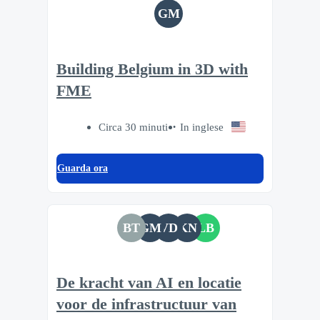
GM
Building Belgium in 3D with
FME
Circa 30 minuti
In inglese
Guarda ora
BT
GM
VD
KN
LB
De kracht van AI en locatie
voor de infrastructuur van