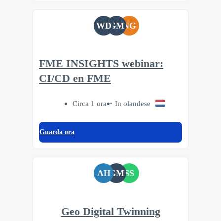
WD
GM
NG
FME INSIGHTS webinar:
CI/CD en FME
Circa 1 ora
In olandese
Guarda ora
AH
GM
SS
Geo Digital Twinning