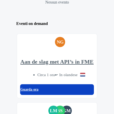
Nessun evento
Eventi on demand
NG
Aan de slag met API’s in FME
Circa 1 ora
In olandese
Guarda ora
LM
SS
GM