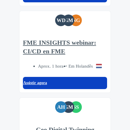
WD
GM
NG
FME INSIGHTS webinar:
CI/CD en FME
Aprox. 1 hora
Em Holandês
Assistir agora
AH
GM
SS
Geo Digital Twinning