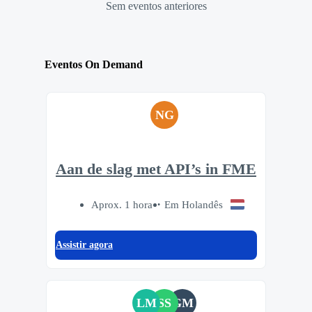
Sem eventos anteriores
Eventos On Demand
NG
Aan de slag met API’s in FME
Aprox. 1 hora
Em Holandês
Assistir agora
LM
SS
GM