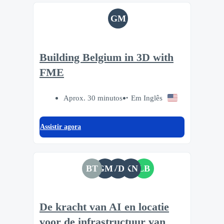
GM
Building Belgium in 3D with
FME
Aprox. 30 minutos
Em Inglês
Assistir agora
BT
GM
VD
KN
LB
De kracht van AI en locatie
voor de infrastructuur van