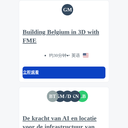
GM
Building Belgium in 3D with
FME
约30分钟
英语
立即观看
BT
GM
VD
KN
LB
De kracht van AI en locatie
voor de infrastructuur van