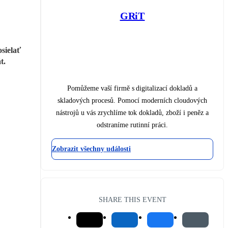
GRiT
ielať 
t.
Pomůžeme vaší firmě s digitalizací dokladů a
skladových procesů. Pomocí moderních cloudových
nástrojů u vás zrychlíme tok dokladů, zboží i peněz a
odstraníme rutinní práci.
Zobrazit všechny události
SHARE THIS EVENT