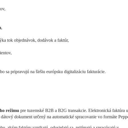
ov,
m
,
týka tok objednávok, dodávok a faktúr,
ientov,
ebo sa pripravujú na širšiu európsku digitalizáciu fakturácie.
ho režimu
 pre tuzemské B2B a B2G transakcie. Elektronická faktúra u
 dátový dokument určený na automatické spracovanie vo formáte Pepp
u, akým faktúry vznikajú, odosielajú sa, prijímajú a spracúvajú v 