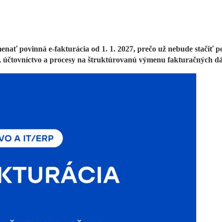
nať povinná e-fakturácia od 1. 1. 2027, prečo už nebude stačiť pos
, účtovníctvo a procesy na štruktúrovanú výmenu fakturačných dá