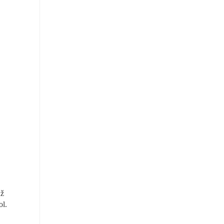
ž 
ol.