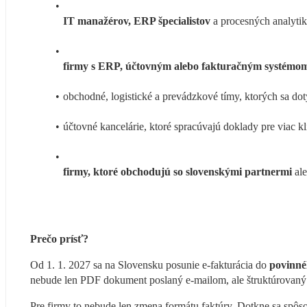
IT manažérov, ERP špecialistov
 a procesných analytik
firmy s ERP, účtovným alebo fakturačným systémo
obchodné, logistické a prevádzkové tímy, ktorých sa do
účtovné kancelárie, ktoré spracúvajú doklady pre viac kl
firmy, ktoré obchodujú so slovenskými partnermi
 al
Prečo prísť?
Od 1. 1. 2027 sa na Slovensku posunie e-fakturácia do 
povinné
nebude len PDF dokument poslaný e-mailom, ale štruktúrovaný
Pre firmy to nebude len zmena formátu faktúry. Dotkne sa spôsob