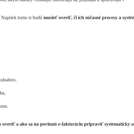
 Napriek tomu si budú 
musieť overiť, či ich súčasné procesy a systé
,
 zásahov,
ba,
aosu.
 overiť a ako sa na povinnú e-fakturáciu pripraviť systematicky a 