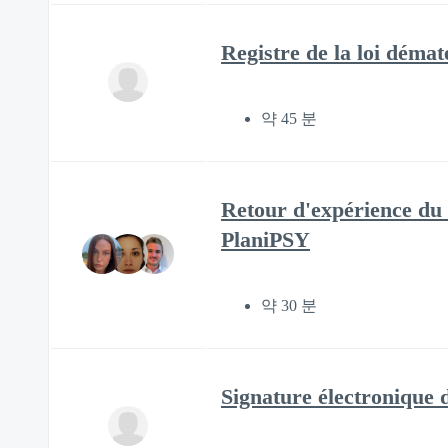
Registre de la loi déma
약 45 분
Retour d'expérience du 
PlaniPSY
약 30 분
Signature électronique