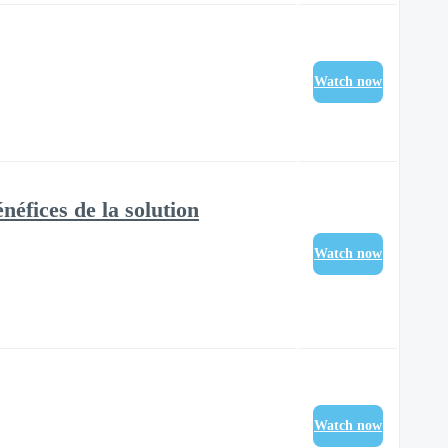
Watch now
éfices de la solution
Watch now
Watch now