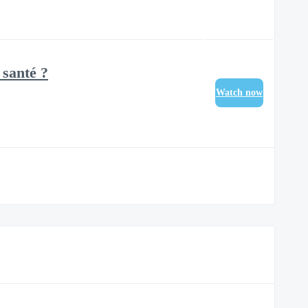
 santé ?
Watch now