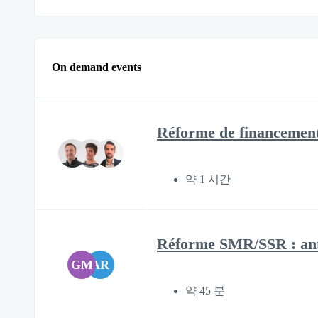
On demand events
Réforme de financement 
약 1 시간
Réforme SMR/SSR : anti
GM
AR
약 45 분