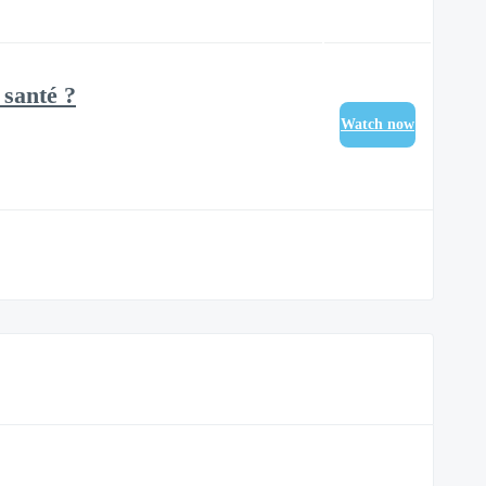
 santé ?
Watch now