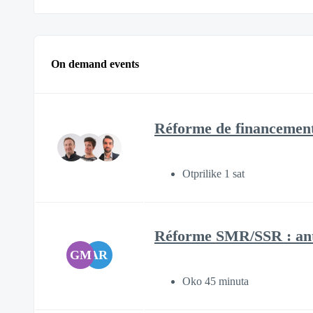
On demand events
Réforme de financement 
Otprilike 1 sat
Réforme SMR/SSR : anti
GM
AR
Oko 45 minuta