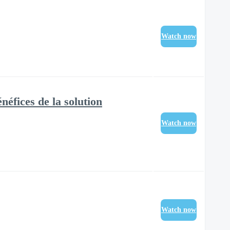
Watch now
éfices de la solution
Watch now
Watch now