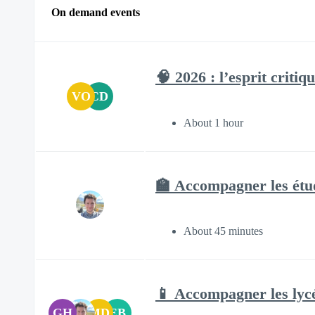
On demand events
🧠 2026 : l’esprit critiq
VO
CD
About 1 hour
🏫 Accompagner les étud
About 45 minutes
📱 Accompagner les lycé
GH
MD
EB