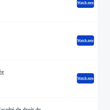
Watch now
Watch now
ée
Watch now
aculté de droit de