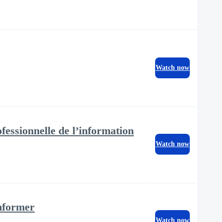
Watch now
essionnelle de l’information
Watch now
informer
Watch now