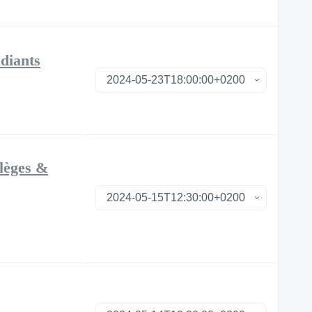
udiants
llèges &