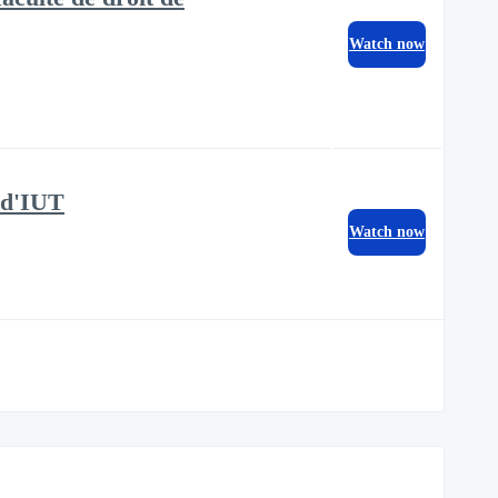
Watch now
s d'IUT
Watch now