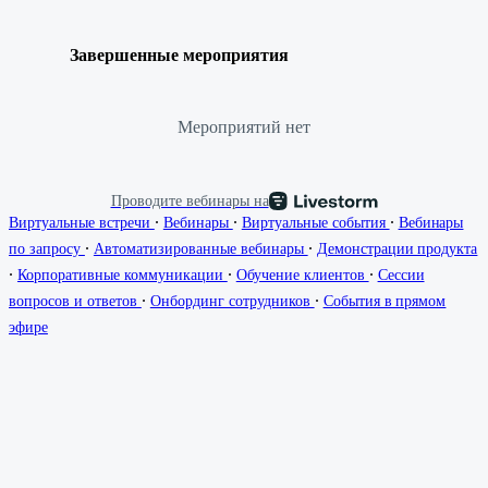
Завершенные мероприятия
Мероприятий нет
Проводите вебинары на
∙
∙
∙
Виртуальные встречи
Вебинары
Виртуальные события
Вебинары
∙
∙
по запросу
Автоматизированные вебинары
Демонстрации продукта
∙
∙
∙
Корпоративные коммуникации
Обучение клиентов
Сессии
∙
∙
вопросов и ответов
Онбординг сотрудников
События в прямом
эфире