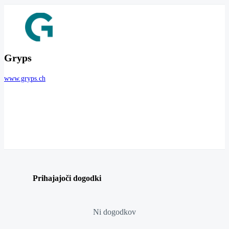
Gryps
www.gryps.ch
Prihajajoči dogodki
Ni dogodkov