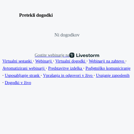
Pretekli dogodki
Ni dogodkov
Gostite webinarje na
∙
∙
∙
∙
Virtualni sestanki
Webinarji
Virtualni dogodki
Webinarji na zahtevo
∙
∙
Avtomatizirani webinarji
Predstavitve izdelka
Podjetniško komuniciranje
∙
∙
∙
Usposabljanje strank
Vprašanja in odgovori v živo
Uvajanje zaposlenih
∙
Dogodki v živo